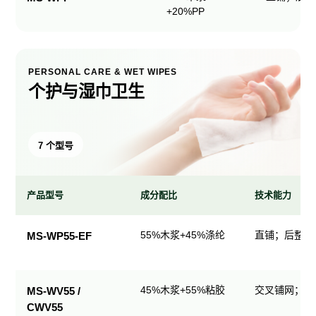
+20%PP
PERSONAL CARE & WET WIPES
个护与湿巾卫生
7 个型号
产品型号
成分配比
技术能力
个
55%木浆+45%涤纶
直铺；后整理
MS-WP55-EF
护
与
湿
45%木浆+55%粘胶
交叉铺网；直
MS-WV55 /
巾
CWV55
卫