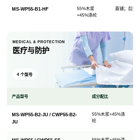
55%木浆
直铺；后整
MS-WP55-B1-HF
+45%涤纶
MEDICAL & PROTECTION
医疗与防护
4 个型号
产品型号
成分配比
医
55%木浆+45%涤
MS-WP55-B2-JU / CWP55-B2-
疗
纶
JU
与
防
护
55%木浆+45%涤