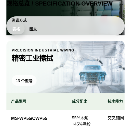
规格总览 / SPECIFICATION OVERVIEW
浏览方式
表格
图文
PRECISION INDUSTRIAL WIPING
精密工业擦拭
13 个型号
产品型号
成分配比
技术能力
精
55%木浆
交叉铺网；
MS-WP55/CWP55
密
+45%涤纶
工