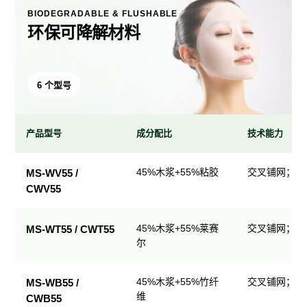
BIODEGRADABLE & FLUSHABLE
环保可降解材料
6 个型号
产品型号
成分配比
技术能力
环
45%木浆+55%粘胶
交叉铺网；直
MS-WV55 /
保
CWV55
可
降
解
45%木浆+55%莱赛
交叉铺网；直
MS-WT55 / CWT55
尔
材
料
产
45%木浆+55%竹纤
交叉铺网；直
MS-WB55 /
品
维
CWB55