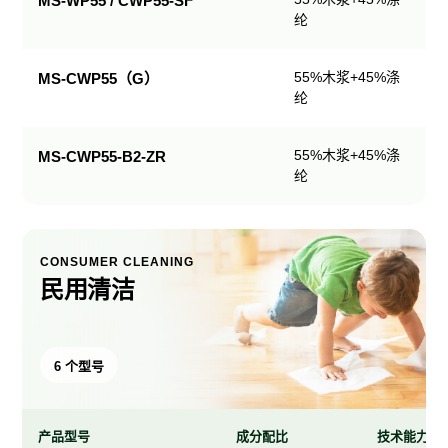
MS-WP55 / CWP55-SF
纶
产
品
规
55%木浆+45%涤
MS-CWP55（G）
格
纶
表
55%木浆+45%涤
MS-CWP55-B2-ZR
纶
CONSUMER CLEANING
民用清洁
6 个型号
产品型号
成分配比
技术能力