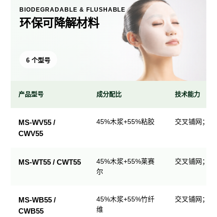
BIODEGRADABLE & FLUSHABLE
环保可降解材料
6 个型号
产品型号
成分配比
技术能力
环
45%木浆+55%粘胶
交叉铺网；直
MS-WV55 /
保
CWV55
可
降
解
45%木浆+55%莱赛
交叉铺网；直
MS-WT55 / CWT55
尔
材
料
产
45%木浆+55%竹纤
交叉铺网；直
MS-WB55 /
品
维
CWB55