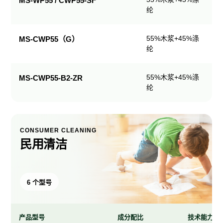
MS-WP55 / CWP55-SF
纶
产
品
规
55%木浆+45%涤
MS-CWP55（G）
格
纶
表
55%木浆+45%涤
MS-CWP55-B2-ZR
纶
CONSUMER CLEANING
民用清洁
6 个型号
产品型号
成分配比
技术能力