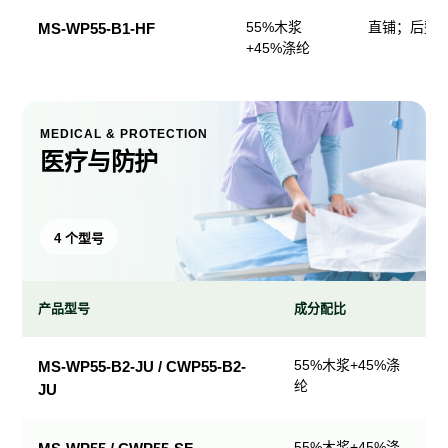
55%木浆
直铺；后整
MS-WP55-B1-HF
+45%涤纶
MEDICAL & PROTECTION
医疗与防护
4 个型号
产品型号
成分配比
医
55%木浆+45%涤
MS-WP55-B2-JU / CWP55-B2-
疗
纶
JU
与
防
护
55%木浆+45%涤