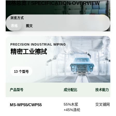
规格总览 / SPECIFICATION OVERVIEW
浏览方式
表格
图文
PRECISION INDUSTRIAL WIPING
精密工业擦拭
13 个型号
产品型号
成分配比
技术能力
精
55%木浆
交叉铺网；
MS-WP55/CWP55
密
+45%涤纶
工