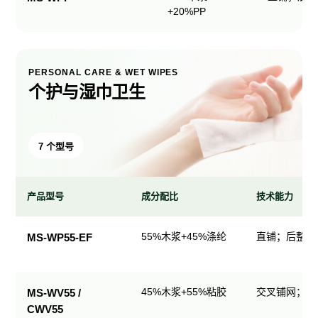
+20%PP
PERSONAL CARE & WET WIPES
个护与湿巾卫生
7 个型号
产品型号
成分配比
技术能力
个
55%木浆+45%涤纶
直铺；后整理
MS-WP55-EF
护
与
湿
45%木浆+55%粘胶
交叉铺网；直
MS-WV55 /
巾
CWV55
卫