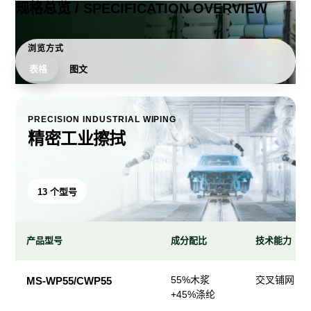
规格总览 / SPECIFICATION OVERVIEW
浏览方式
表格
图文
PRECISION INDUSTRIAL WIPING
精密工业擦拭
13 个型号
产品型号
成分配比
技术能力
精
55%木浆
交叉铺网；
MS-WP55/CWP55
密
+45%涤纶
工