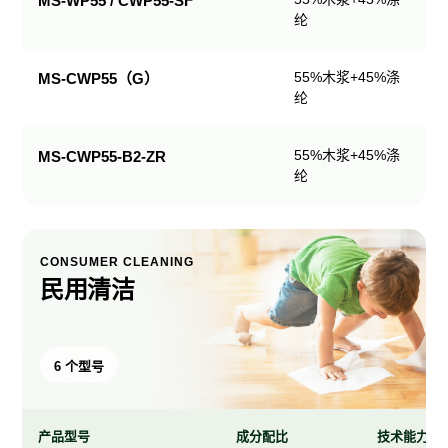
MS-WP55 / CWP55-SF
纶
产
品
规
55%木浆+45%涤
MS-CWP55（G）
格
纶
表
55%木浆+45%涤
MS-CWP55-B2-ZR
纶
CONSUMER CLEANING
民用清洁
6 个型号
产品型号
成分配比
技术能力