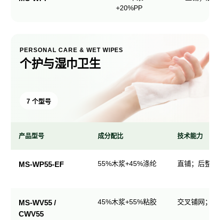
+20%PP
PERSONAL CARE & WET WIPES
个护与湿巾卫生
7 个型号
产品型号
成分配比
技术能力
个
55%木浆+45%涤纶
直铺；后整理
MS-WP55-EF
护
与
湿
45%木浆+55%粘胶
交叉铺网；直
MS-WV55 /
巾
CWV55
卫