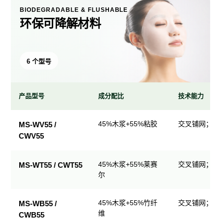
BIODEGRADABLE & FLUSHABLE
环保可降解材料
6 个型号
产品型号
成分配比
技术能力
环
45%木浆+55%粘胶
交叉铺网；直
MS-WV55 /
保
CWV55
可
降
解
45%木浆+55%莱赛
交叉铺网；直
MS-WT55 / CWT55
尔
材
料
产
45%木浆+55%竹纤
交叉铺网；直
MS-WB55 /
品
维
CWB55