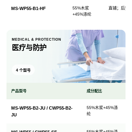
55%木浆
直铺；后整
MS-WP55-B1-HF
+45%涤纶
MEDICAL & PROTECTION
医疗与防护
4 个型号
产品型号
成分配比
医
55%木浆+45%涤
MS-WP55-B2-JU / CWP55-B2-
疗
纶
JU
与
防
护
55%木浆+45%涤