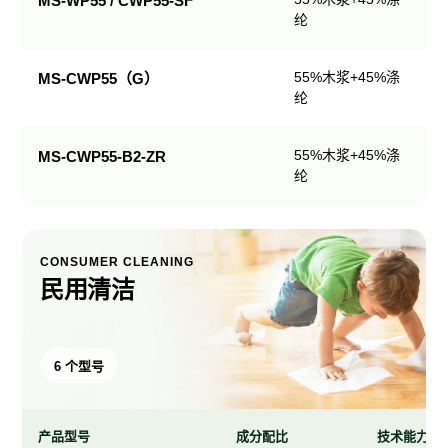
MS-WP55 / CWP55-SF
纶
产
品
规
55%木浆+45%涤
MS-CWP55（G）
格
纶
表
55%木浆+45%涤
MS-CWP55-B2-ZR
纶
CONSUMER CLEANING
民用清洁
6 个型号
产品型号
成分配比
技术能力