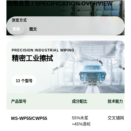
规格总览 / SPECIFICATION OVERVIEW
浏览方式
表格
图文
PRECISION INDUSTRIAL WIPING
精密工业擦拭
13 个型号
产品型号
成分配比
技术能力
精
55%木浆
交叉铺网；
MS-WP55/CWP55
密
+45%涤纶
工