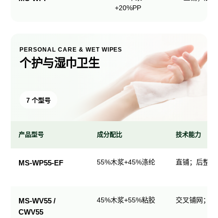
+20%PP
PERSONAL CARE & WET WIPES
个护与湿巾卫生
7 个型号
产品型号
成分配比
技术能力
个
55%木浆+45%涤纶
直铺；后整理
MS-WP55-EF
护
与
湿
45%木浆+55%粘胶
交叉铺网；直
MS-WV55 /
巾
CWV55
卫