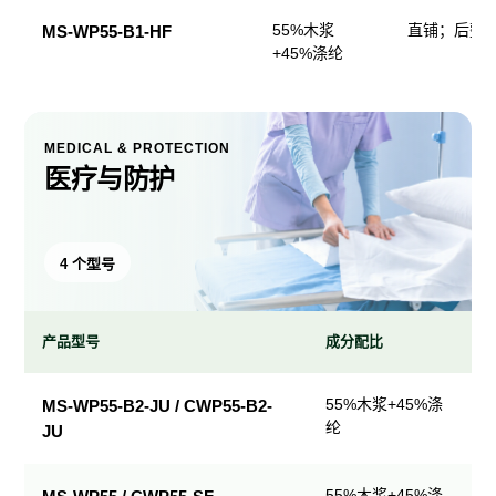
55%木浆
直铺；后整
MS-WP55-B1-HF
+45%涤纶
MEDICAL & PROTECTION
医疗与防护
4 个型号
产品型号
成分配比
医
55%木浆+45%涤
MS-WP55-B2-JU / CWP55-B2-
疗
纶
JU
与
防
护
55%木浆+45%涤