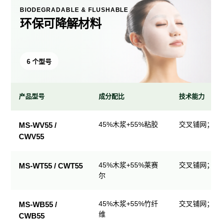
BIODEGRADABLE & FLUSHABLE
环保可降解材料
6 个型号
产品型号
成分配比
技术能力
环
45%木浆+55%粘胶
交叉铺网；直
MS-WV55 /
保
CWV55
可
降
解
45%木浆+55%莱赛
交叉铺网；直
MS-WT55 / CWT55
尔
材
料
产
45%木浆+55%竹纤
交叉铺网；直
MS-WB55 /
品
维
CWB55