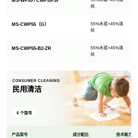
MS-WP55 / CWP55-SF
纶
产
品
规
55%木浆+45%涤
MS-CWP55（G）
格
纶
表
55%木浆+45%涤
MS-CWP55-B2-ZR
纶
CONSUMER CLEANING
民用清洁
6 个型号
产品型号
成分配比
技术能力