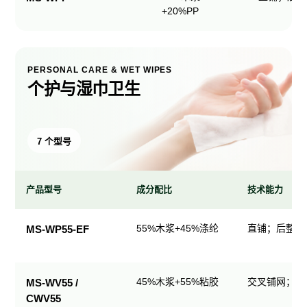
+20%PP
PERSONAL CARE & WET WIPES
个护与湿巾卫生
7 个型号
产品型号
成分配比
技术能力
个
55%木浆+45%涤纶
直铺；后整理
MS-WP55-EF
护
与
湿
45%木浆+55%粘胶
交叉铺网；直
MS-WV55 /
巾
CWV55
卫