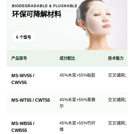
BIODEGRADABLE & FLUSHABLE
环保可降解材料
6 个型号
产品型号
成分配比
技术能力
环
45%木浆+55%粘胶
交叉铺网；直
MS-WV55 /
保
CWV55
可
降
解
45%木浆+55%莱赛
交叉铺网；直
MS-WT55 / CWT55
尔
材
料
产
45%木浆+55%竹纤
交叉铺网；直
MS-WB55 /
品
维
CWB55