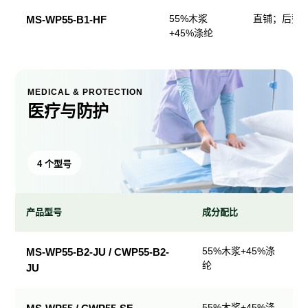
55%木浆
直铺；后整
MS-WP55-B1-HF
+45%涤纶
MEDICAL & PROTECTION
医疗与防护
4 个型号
产品型号
成分配比
医
55%木浆+45%涤
MS-WP55-B2-JU / CWP55-B2-
疗
纶
JU
与
防
护
55%木浆+45%涤