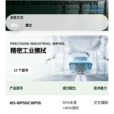
规格总览 / SPECIFICATION OVERVIEW
浏览方式
表格
图文
PRECISION INDUSTRIAL WIPING
精密工业擦拭
13 个型号
产品型号
成分配比
技术能力
精
55%木浆
交叉铺网；
MS-WP55/CWP55
密
+45%涤纶
工