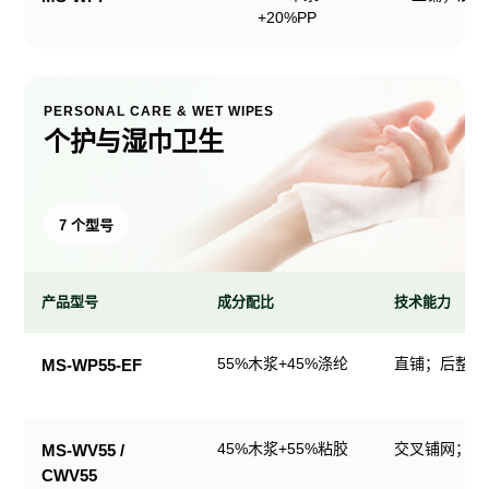
+20%PP
PERSONAL CARE & WET WIPES
个护与湿巾卫生
7 个型号
产品型号
成分配比
技术能力
个
55%木浆+45%涤纶
直铺；后整理
MS-WP55-EF
护
与
湿
45%木浆+55%粘胶
交叉铺网；直
MS-WV55 /
巾
CWV55
卫