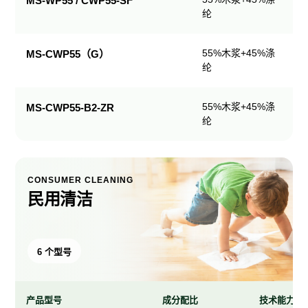
MS-WP55 / CWP55-SF
纶
产
品
规
55%木浆+45%涤
MS-CWP55（G）
格
纶
表
55%木浆+45%涤
MS-CWP55-B2-ZR
纶
CONSUMER CLEANING
民用清洁
6 个型号
产品型号
成分配比
技术能力