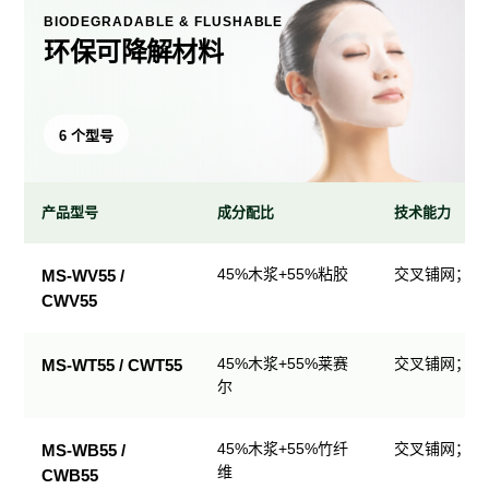
BIODEGRADABLE & FLUSHABLE
环保可降解材料
6 个型号
产品型号
成分配比
技术能力
环
45%木浆+55%粘胶
交叉铺网；直
MS-WV55 /
保
CWV55
可
降
解
45%木浆+55%莱赛
交叉铺网；直
MS-WT55 / CWT55
尔
材
料
产
45%木浆+55%竹纤
交叉铺网；直
MS-WB55 /
品
维
CWB55