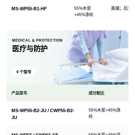
55%木浆
直铺；后整
MS-WP55-B1-HF
+45%涤纶
MEDICAL & PROTECTION
医疗与防护
4 个型号
产品型号
成分配比
医
55%木浆+45%涤
MS-WP55-B2-JU / CWP55-B2-
疗
纶
JU
与
防
护
55%木浆+45%涤