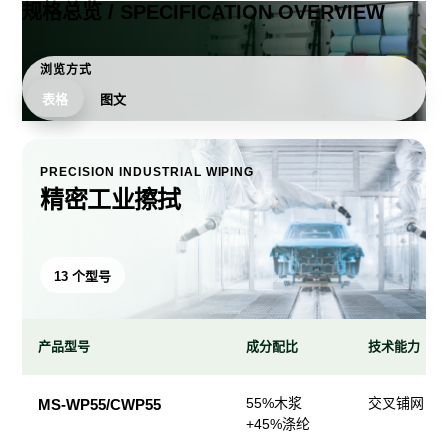
规格总览 / SPECIFICATION OVERVIEW
浏览方式
表格
图文
PRECISION INDUSTRIAL WIPING
精密工业擦拭
13 个型号
产品型号
成分配比
技术能力
精
55%木浆
交叉铺网；
MS-WP55/CWP55
密
+45%涤纶
工