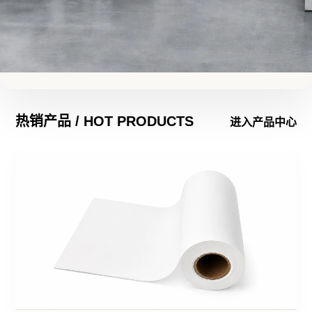
热销产品 / HOT PRODUCTS
苏州美森无纺科技有限公司
进入产品中心
18
年专注
木浆水刺无纺
布研发与生产
聚焦工业清洁、湿巾与卫生护理
应用，提供稳定可靠的材料支
持， 帮助全球客户更高效地完成