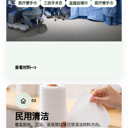
医疗擦手巾
三抗手术衣
盆器皿铺巾
医疗擦手巾
查看材料
03
民用清洁
覆盖厨房、卫浴、家居擦拭等日常清洁材料方向。