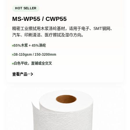
选材、打样与稳定量产。
HOT SELLER
MS-WP55 / CWP55
查看产品
提交需求
精密工业擦拭用木浆涤纶基材，适用于电子、SMT钢网、
汽车、印刷清洁、医疗擦拭及湿巾方向。
55%木浆 + 45%涤纶
我们的实力
38-110gsm / 150-3200mm
OUR STRENGTH
白色平纹，直铺或全交叉
18+
查看产品
50+
年行业经验
出口国家和地区
持续专注木浆水刺无纺布研发
覆盖多区域客户合作需求
与生产
1000+
稳定供应
全球客户信赖
贴心服务 · 全球支持
服务多场景客户应用与定制支
从选材沟通到交付配套保持稳