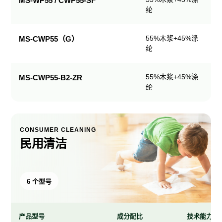
MS-WP55 / CWP55-SF
纶
产
品
规
55%木浆+45%涤
MS-CWP55（G）
格
纶
表
55%木浆+45%涤
MS-CWP55-B2-ZR
纶
CONSUMER CLEANING
民用清洁
6 个型号
产品型号
成分配比
技术能力