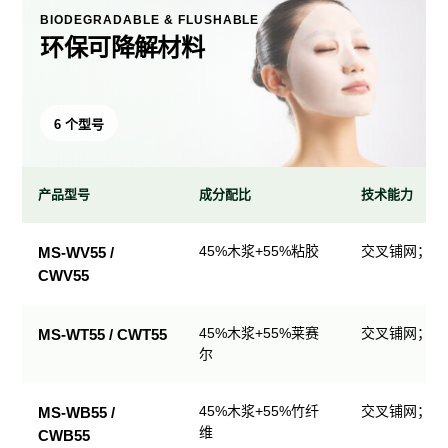
BIODEGRADABLE & FLUSHABLE
环保可降解材料
6 个型号
产品型号
成分配比
技术能力
环
45%木浆+55%粘胶
交叉铺网；直
MS-WV55 /
保
CWV55
可
降
解
45%木浆+55%莱赛
交叉铺网；直
MS-WT55 / CWT55
尔
材
料
产
45%木浆+55%竹纤
交叉铺网；直
MS-WB55 /
品
维
CWB55