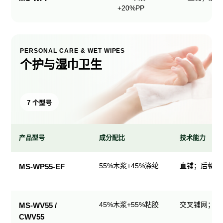
+20%PP
PERSONAL CARE & WET WIPES
个护与湿巾卫生
7 个型号
产品型号
成分配比
技术能力
个
55%木浆+45%涤纶
直铺；后整理
MS-WP55-EF
护
与
湿
45%木浆+55%粘胶
交叉铺网；直
MS-WV55 /
巾
CWV55
卫