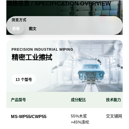
规格总览 / SPECIFICATION OVERVIEW
浏览方式
表格
图文
PRECISION INDUSTRIAL WIPING
精密工业擦拭
13 个型号
产品型号
成分配比
技术能力
精
55%木浆
交叉铺网；
MS-WP55/CWP55
密
+45%涤纶
工