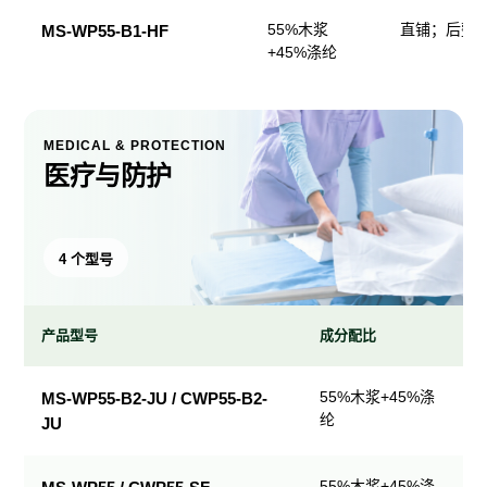
55%木浆
直铺；后整
MS-WP55-B1-HF
+45%涤纶
MEDICAL & PROTECTION
医疗与防护
4 个型号
产品型号
成分配比
医
55%木浆+45%涤
MS-WP55-B2-JU / CWP55-B2-
疗
纶
JU
与
防
护
55%木浆+45%涤