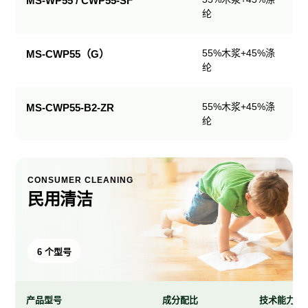
MS-WP55 / CWP55-SF
纶
产
品
规
55%木浆+45%涤
MS-CWP55（G）
格
纶
表
55%木浆+45%涤
MS-CWP55-B2-ZR
纶
CONSUMER CLEANING
民用清洁
6 个型号
产品型号
成分配比
技术能力