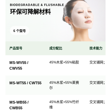
BIODEGRADABLE & FLUSHABLE
环保可降解材料
6 个型号
产品型号
成分配比
技术能力
环
45%木浆+55%粘胶
交叉铺网；直
MS-WV55 /
保
CWV55
可
降
解
45%木浆+55%莱赛
交叉铺网；直
MS-WT55 / CWT55
尔
材
料
产
45%木浆+55%竹纤
交叉铺网；直
MS-WB55 /
品
维
CWB55