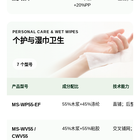
+20%PP
PERSONAL CARE & WET WIPES
个护与湿巾卫生
7 个型号
产品型号
成分配比
技术能力
个
55%木浆+45%涤纶
直铺；后整理
MS-WP55-EF
护
与
湿
45%木浆+55%粘胶
交叉铺网；直
MS-WV55 /
巾
CWV55
卫