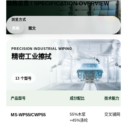
规格总览 / SPECIFICATION OVERVIEW
浏览方式
表格
图文
PRECISION INDUSTRIAL WIPING
精密工业擦拭
13 个型号
产品型号
成分配比
技术能力
精
55%木浆
交叉铺网；
MS-WP55/CWP55
密
+45%涤纶
工