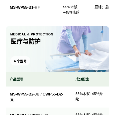
55%木浆
直铺；后整
MS-WP55-B1-HF
+45%涤纶
MEDICAL & PROTECTION
医疗与防护
4 个型号
产品型号
成分配比
医
55%木浆+45%涤
MS-WP55-B2-JU / CWP55-B2-
疗
纶
JU
与
防
护
55%木浆+45%涤