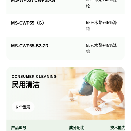
MS-WP55 / CWP55-SF
纶
产
品
规
55%木浆+45%涤
MS-CWP55（G）
格
纶
表
55%木浆+45%涤
MS-CWP55-B2-ZR
纶
CONSUMER CLEANING
民用清洁
6 个型号
产品型号
成分配比
技术能力