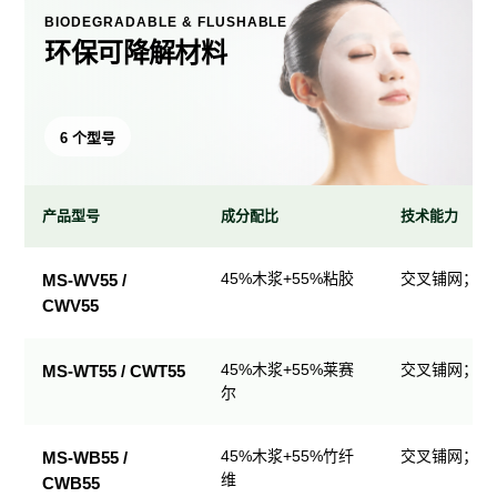
BIODEGRADABLE & FLUSHABLE
环保可降解材料
6 个型号
产品型号
成分配比
技术能力
环
45%木浆+55%粘胶
交叉铺网；直
MS-WV55 /
保
CWV55
可
降
解
45%木浆+55%莱赛
交叉铺网；直
MS-WT55 / CWT55
尔
材
料
产
45%木浆+55%竹纤
交叉铺网；直
MS-WB55 /
品
维
CWB55