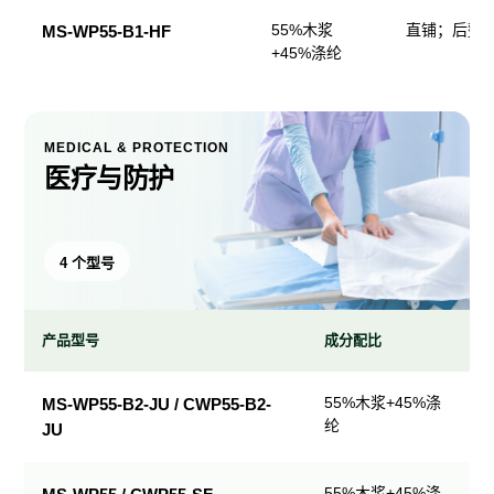
55%木浆
直铺；后整
MS-WP55-B1-HF
+45%涤纶
MEDICAL & PROTECTION
医疗与防护
4 个型号
产品型号
成分配比
医
55%木浆+45%涤
MS-WP55-B2-JU / CWP55-B2-
疗
纶
JU
与
防
护
55%木浆+45%涤