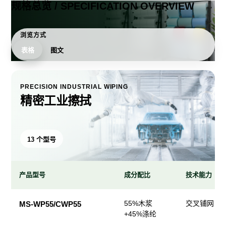
规格总览 / SPECIFICATION OVERVIEW
浏览方式
表格
图文
PRECISION INDUSTRIAL WIPING
精密工业擦拭
13 个型号
产品型号
成分配比
技术能力
精
55%木浆
交叉铺网；
MS-WP55/CWP55
密
+45%涤纶
工