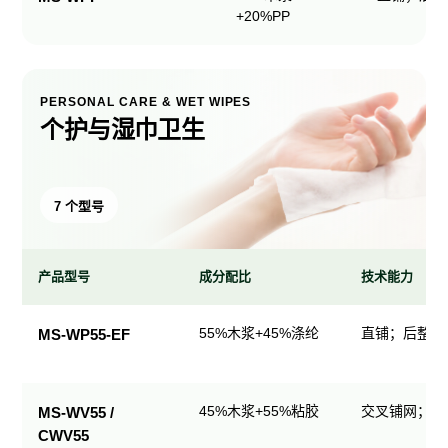
+20%PP
PERSONAL CARE & WET WIPES
个护与湿巾卫生
7 个型号
产品型号
成分配比
技术能力
个
55%木浆+45%涤纶
直铺；后整理
MS-WP55-EF
护
与
湿
45%木浆+55%粘胶
交叉铺网；直
MS-WV55 /
巾
CWV55
卫