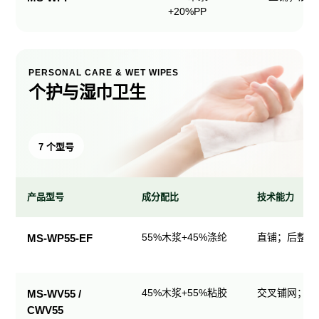
+20%PP
PERSONAL CARE & WET WIPES
个护与湿巾卫生
7 个型号
产品型号
成分配比
技术能力
个
55%木浆+45%涤纶
直铺；后整理
MS-WP55-EF
护
与
湿
45%木浆+55%粘胶
交叉铺网；直
MS-WV55 /
巾
CWV55
卫