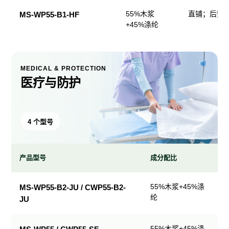
55%木浆
直铺；后整
MS-WP55-B1-HF
+45%涤纶
MEDICAL & PROTECTION
医疗与防护
4 个型号
产品型号
成分配比
医
55%木浆+45%涤
MS-WP55-B2-JU / CWP55-B2-
疗
纶
JU
与
防
护
55%木浆+45%涤