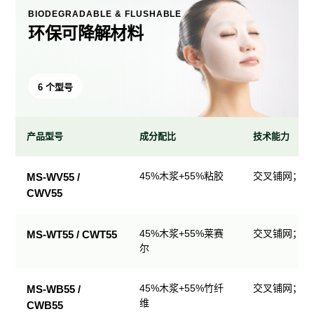
BIODEGRADABLE & FLUSHABLE
环保可降解材料
6 个型号
产品型号
成分配比
技术能力
环
45%木浆+55%粘胶
交叉铺网；直
MS-WV55 /
保
CWV55
可
降
解
45%木浆+55%莱赛
交叉铺网；直
MS-WT55 / CWT55
尔
材
料
产
45%木浆+55%竹纤
交叉铺网；直
MS-WB55 /
品
维
CWB55