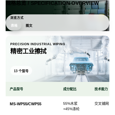
规格总览 / SPECIFICATION OVERVIEW
浏览方式
表格
图文
PRECISION INDUSTRIAL WIPING
精密工业擦拭
13 个型号
产品型号
成分配比
技术能力
精
55%木浆
交叉铺网；
MS-WP55/CWP55
密
+45%涤纶
工