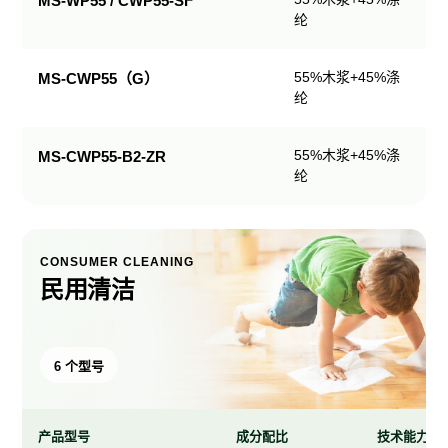
MS-WP55 / CWP55-SF
纶
产
品
规
55%木浆+45%涤
MS-CWP55（G）
格
纶
表
55%木浆+45%涤
MS-CWP55-B2-ZR
纶
CONSUMER CLEANING
民用清洁
6 个型号
产品型号
成分配比
技术能力