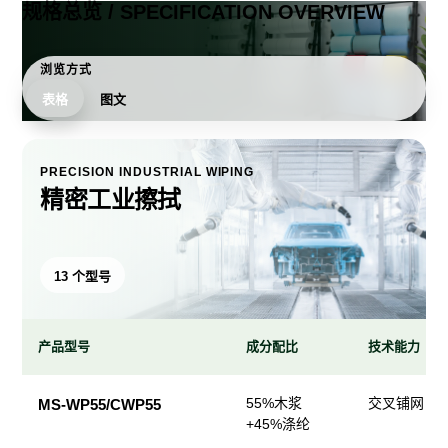
规格总览 / SPECIFICATION OVERVIEW
浏览方式
表格
图文
PRECISION INDUSTRIAL WIPING
精密工业擦拭
13 个型号
产品型号
成分配比
技术能力
精
55%木浆
交叉铺网；
MS-WP55/CWP55
密
+45%涤纶
工