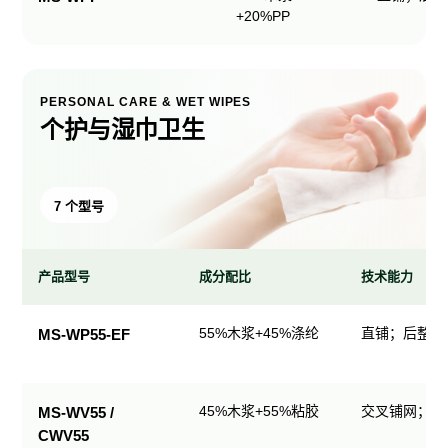
+20%PP
PERSONAL CARE & WET WIPES
个护与湿巾卫生
7 个型号
产品型号
成分配比
技术能力
个
55%木浆+45%涤纶
直铺；后整理
MS-WP55-EF
护
与
湿
45%木浆+55%粘胶
交叉铺网；直
MS-WV55 /
巾
CWV55
卫