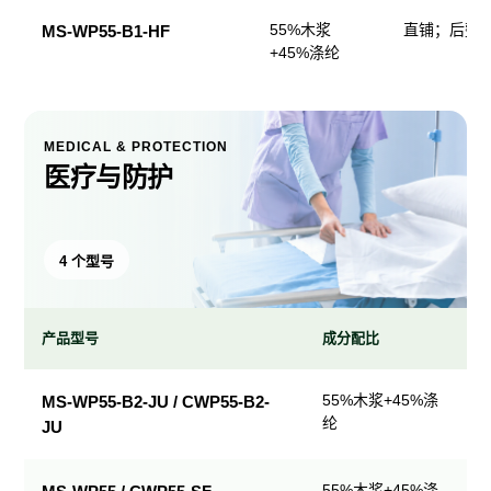
55%木浆
直铺；后整
MS-WP55-B1-HF
+45%涤纶
MEDICAL & PROTECTION
医疗与防护
4 个型号
产品型号
成分配比
医
55%木浆+45%涤
MS-WP55-B2-JU / CWP55-B2-
疗
纶
JU
与
防
护
55%木浆+45%涤