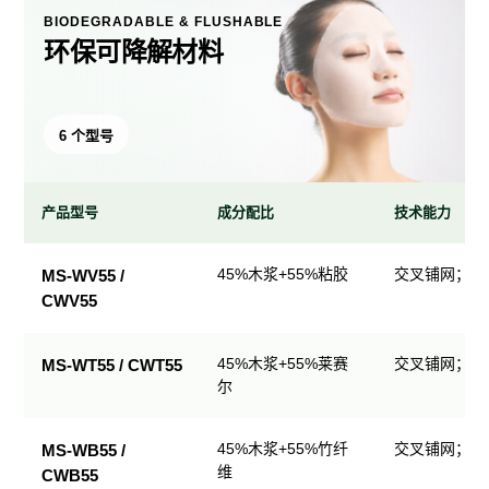
BIODEGRADABLE & FLUSHABLE
环保可降解材料
6 个型号
产品型号
成分配比
技术能力
环
45%木浆+55%粘胶
交叉铺网；直
MS-WV55 /
保
CWV55
可
降
解
45%木浆+55%莱赛
交叉铺网；直
MS-WT55 / CWT55
尔
材
料
产
45%木浆+55%竹纤
交叉铺网；直
MS-WB55 /
品
维
CWB55