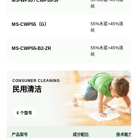
MS-WP55 / CWP55-SF
纶
产
品
规
55%木浆+45%涤
MS-CWP55（G）
格
纶
表
55%木浆+45%涤
MS-CWP55-B2-ZR
纶
CONSUMER CLEANING
民用清洁
6 个型号
产品型号
成分配比
技术能力