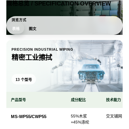
规格总览 / SPECIFICATION OVERVIEW
浏览方式
表格
图文
PRECISION INDUSTRIAL WIPING
精密工业擦拭
13 个型号
产品型号
成分配比
技术能力
精
55%木浆
交叉铺网；
MS-WP55/CWP55
密
+45%涤纶
工