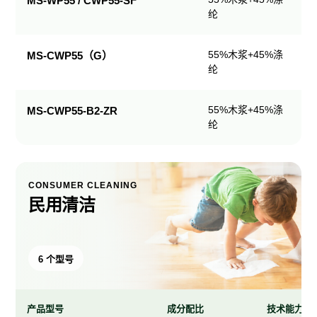
MS-WP55 / CWP55-SF
纶
产
品
规
55%木浆+45%涤
MS-CWP55（G）
格
纶
表
55%木浆+45%涤
MS-CWP55-B2-ZR
纶
CONSUMER CLEANING
民用清洁
6 个型号
产品型号
成分配比
技术能力