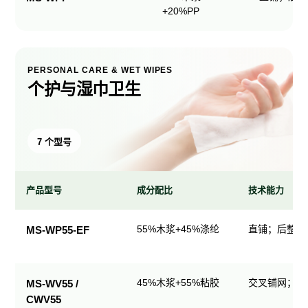
+20%PP
PERSONAL CARE & WET WIPES
个护与湿巾卫生
7 个型号
产品型号
成分配比
技术能力
个
55%木浆+45%涤纶
直铺；后整理
MS-WP55-EF
护
与
湿
45%木浆+55%粘胶
交叉铺网；直
MS-WV55 /
巾
CWV55
卫