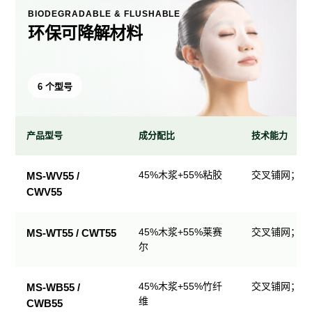
BIODEGRADABLE & FLUSHABLE
环保可降解材料
6 个型号
产品型号
成分配比
技术能力
环
45%木浆+55%粘胶
交叉铺网；直
MS-WV55 /
保
CWV55
可
降
解
45%木浆+55%莱赛
交叉铺网；直
MS-WT55 / CWT55
尔
材
料
产
45%木浆+55%竹纤
交叉铺网；直
MS-WB55 /
品
维
CWB55