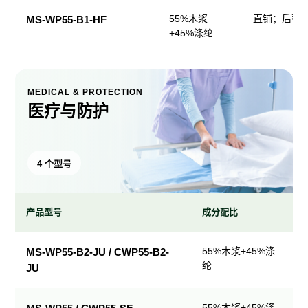
55%木浆
直铺；后整
MS-WP55-B1-HF
+45%涤纶
MEDICAL & PROTECTION
医疗与防护
4 个型号
产品型号
成分配比
医
55%木浆+45%涤
MS-WP55-B2-JU / CWP55-B2-
疗
纶
JU
与
防
护
55%木浆+45%涤